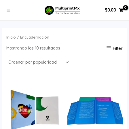
Ordenado
Ir
MAIN
por
popularidad
$
0.00
al
MENU
contenido
ERNAR
Inicio
/ Encuadernación
Ú
Filter
Mostrando los 10 resultados
ERNAR
Ú