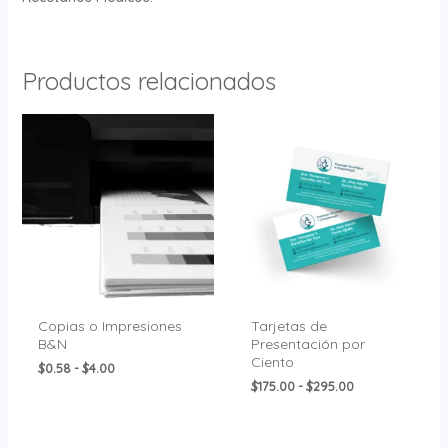
Productos relacionados
Rango
Rango
de
de
precios:
precios:
desde
desde
$0.58
$175.00
hasta
hasta
$4.00
$295.00
Copias o Impresiones
Tarjetas de
B&N
Presentación por
Ciento
$
0.58
-
$
4.00
$
175.00
-
$
295.00