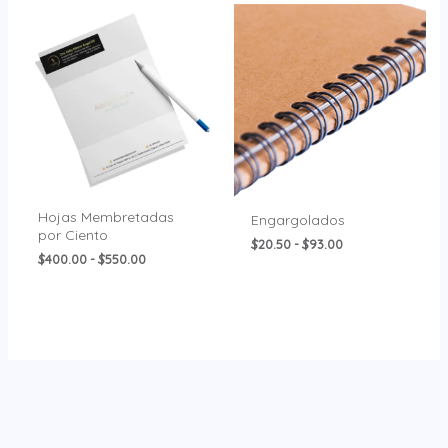
Rango
Rango
de
de
precios:
precios:
desde
desde
$400.00
$20.50
hasta
hasta
$550.00
$93.00
Hojas Membretadas
Engargolados
por Ciento
$
20.50
-
$
93.00
$
400.00
-
$
550.00