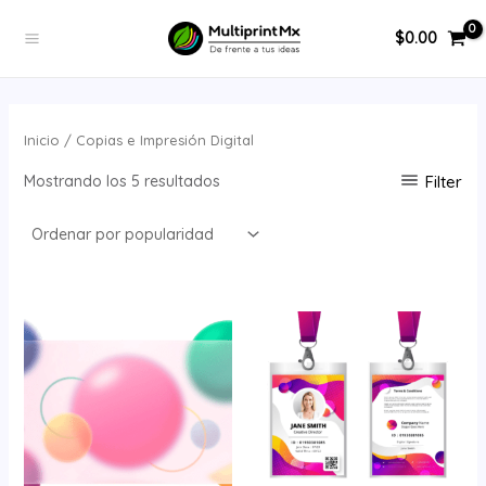
Ordenado
Ir
MAIN
por
popularidad
$
0.00
al
MENU
contenido
ERNAR
Inicio
/ Copias e Impresión Digital
Ú
Filter
Mostrando los 5 resultados
Rango
Rango
de
de
precios:
precios:
desde
desde
$2.00
$8.00
hasta
hasta
ERNAR
$22.50
$45.00
Ú