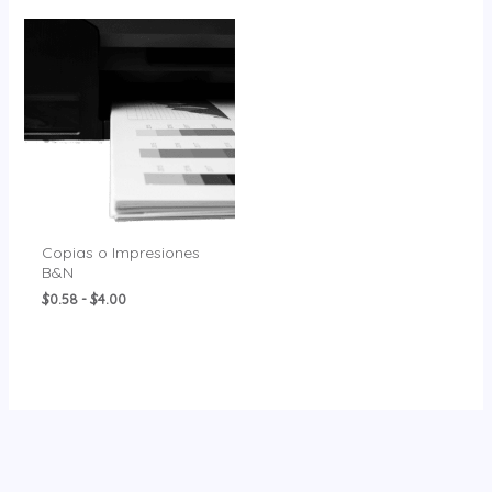
Rango
de
precios:
desde
$0.58
hasta
$4.00
Copias o Impresiones
B&N
$
0.58
-
$
4.00