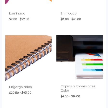
Laminado
Enmicado
$
2.00
-
$
22.50
$
8.00
-
$
45.00
Rango
Rango
de
de
precios:
precios:
desde
desde
$20.50
$4.00
hasta
hasta
$93.00
$14.00
Copias o Impresiones
Engargolados
Color
$
20.50
-
$
93.00
$
4.00
-
$
14.00