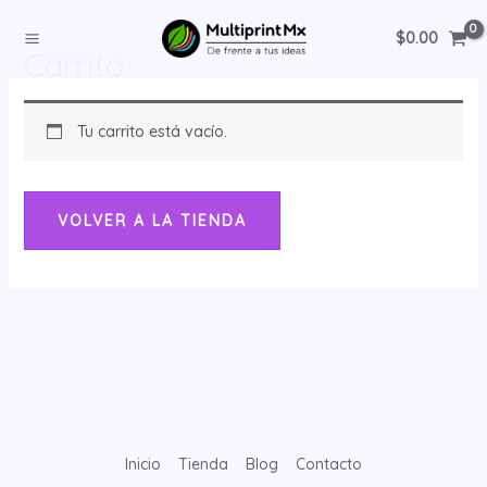
Ir
MAIN
$
0.00
al
MENU
Carrito
contenido
ERNAR
Tu carrito está vacío.
Ú
VOLVER A LA TIENDA
ERNAR
Inicio
Tienda
Blog
Contacto
Ú